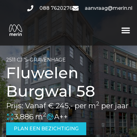
088 7620276
aanvraag@merin.nl
2511 CJ 'S-GRAVENHAGE
Fluwelen
Burgwal 58
2
Prijs:
Vanaf € 245,- per m
per jaar
2
3.886 m
A++
PLAN EEN BEZICHTIGING