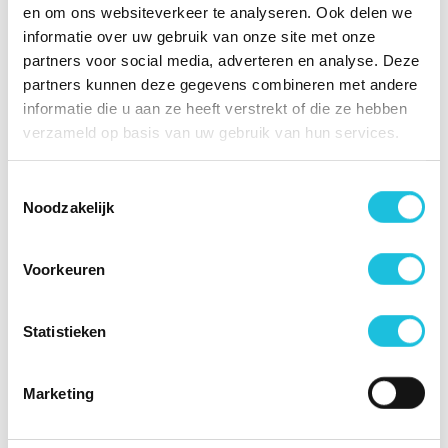
en om ons websiteverkeer te analyseren. Ook delen we
Units
informatie over uw gebruik van onze site met onze
partners voor social media, adverteren en analyse. Deze
partners kunnen deze gegevens combineren met andere
informatie die u aan ze heeft verstrekt of die ze hebben
verzameld op basis van uw gebruik van hun services.
Eenheden
per pagina
Toestemmingsselectie
Noodzakelijk
Verdieping
Nummer
Media
Omschrij
Voorkeuren
Geen eenheden gevonden
Statistieken
Ligging
Marketing