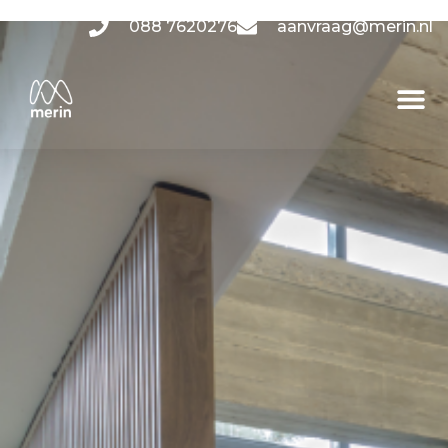
088 7620276
aanvraag@merin.nl
Privacyverklaring