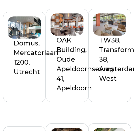
OAK
TW38,
Domus,
Building,
Transfor
Mercatorlaan
Oude
38,
1200,
Apeldoornseweg
Amsterda
Utrecht
41,
West
Apeldoorn