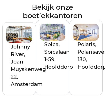
Bekijk onze
boetiekkantoren
Spica,
Polaris,
Johnny
Spicalaan
Polarisav
River,
1-59,
130,
Joan
Hoofddorp
Hoofddor
Muyskenweg
22,
Amsterdam