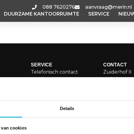
088 7620276
aanvraag@merin.nl
DUURZAME KANTOORRUIMTE
SERVICE
NIEU
1.4
SERVICE
CONTACT
Telefonisch contact
Zuiderhof II
Email
Jachthaven
Storing melden
1081 KM Am
orruimte
Veelgestelde vragen
aanvraa
Details
088 76
LinkedI
 van cookies