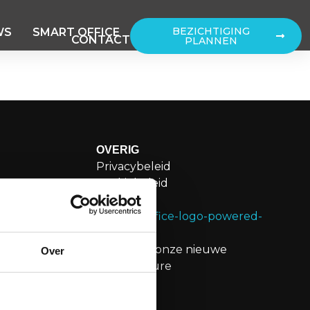
BEZICHTIGING
WS
SMART OFFICE
CONTACT
PLANNEN
OVERIG
Privacybeleid
weg 109H
Cookiebeleid
sterdam
Disclaimer
g@merin.nl
Bekijk onze nieuwe
Over
20276
brochure
n