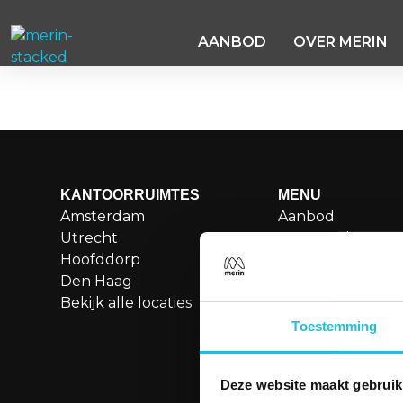
AANBOD
OVER MERIN
Helmholtzstraat 
KANTOORRUIMTES
MENU
Amsterdam
Aanbod
Utrecht
Over Merin
Hoofddorp
Service
Den Haag
Duurzame kanto
Bekijk alle locaties
Boetiekkantoren
Besettled
Toestemming
Vergaderen
Contact
Deze website maakt gebruik