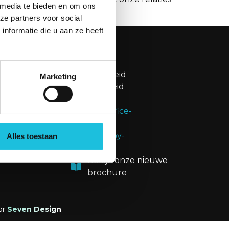
 media te bieden en om ons
ze partners voor social
nformatie die u aan ze heeft
OVERIG
Privacybeleid
Marketing
weg 109H
Cookiebeleid
sterdam
Disclaimer
g@merin.nl
Alles toestaan
20276
n
Bekijk onze nieuwe
brochure
or
Seven Design