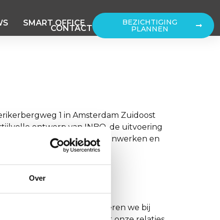
BEZICHTIGING
WS
SMART OFFICE
CONTACT
PLANNEN
ollo aan de Herikerbergweg 1 in Amsterdam Zuidoost
tijlvolle ontwerp van INBO, de uitvoering
geworden waar ontmoeten, samenwerken en
Over
ezelschap? Elk jaar organiseren we bij
erin Lente Lunch! Samen met onze relaties