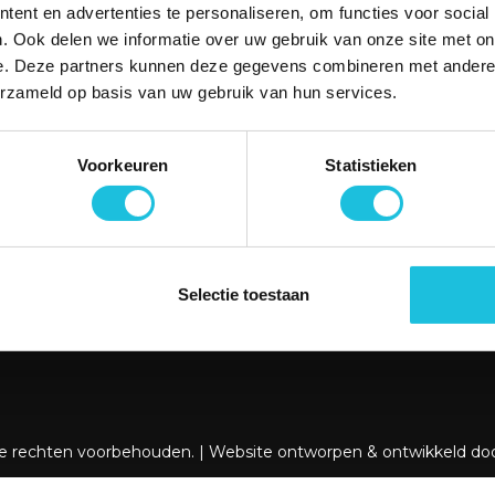
ent en advertenties te personaliseren, om functies voor social
et Rijk […]
. Ook delen we informatie over uw gebruik van onze site met on
e. Deze partners kunnen deze gegevens combineren met andere i
erzameld op basis van uw gebruik van hun services.
SERVICE
CONTACT
Telefonisch contact
Zuiderhof II
Voorkeuren
Statistieken
Email
Jachthaven
Storing melden
1081 KM Am
orruimte
Veelgestelde vragen
aanvraa
Selectie toestaan
088 76
LinkedI
le rechten voorbehouden. | Website ontworpen & ontwikkeld do