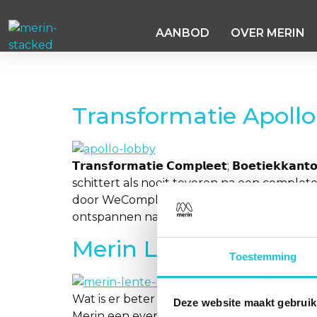
AANBOD
OVER MERIN
Dag:
8 mei 2025
Transformatie Apoll
𝗧𝗿𝗮𝗻𝘀𝗳𝗼𝗿𝗺𝗮𝘁𝗶𝗲 𝗖𝗼𝗺𝗽𝗹𝗲𝗲𝘁; 𝗕𝗼𝗲𝘁
schittert als nooit tevoren na een complet
door WeComplete, en de heerlijke koffie &
ontspannen naadloos samenkomen. Twee 
Merin Lente Lunch
Toestemming
Wat is er beter dan het voorjaar inluiden 
Deze website maakt gebruik
Merin een event speciaal voor onze makela