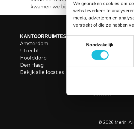
We gebruiken cookies om cont
kwamen we bijeen op de sfeervolle locatie H
websiteverkeer te analyseren
media, adverteren en analys
verstrekt of die ze hebben v
KANTOORRUIMTES
MENU
Toestemmingsselectie
Amsterdam
Aanbod
Noodzakelijk
Utrecht
Over Merin
Hoofddorp
Service
Den Haag
Duurzame kanto
Bekijk alle locaties
Boetiekkantoren
Besettled
Vergaderen
Contact
© 2026 Merin. Al