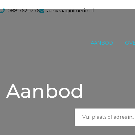
088 7620276
aanvraag@merin.nl
AANBOD
OVE
Aanbod