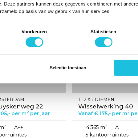
2
2
 m
C
8.612 m
A++
e. Deze partners kunnen deze gegevens combineren met andere i
oorruimtes
6 kantoorruimtes
erzameld op basis van uw gebruik van hun services.
kbaar
beschikbaar
Voorkeuren
Statistieken
Bekijk
de
detail
pagina
van
Selectie toestaan
Wisselwerking
eg
40
AMSTERDAM
1112 XR DIEMEN
uyskenweg 22
Wisselwerking 40
2
2
305,- per m
per jaar
Vanaf € 175,- per m
per
2
2
 m
A++
4.365 m
A
oorruimtes
5 kantoorruimtes