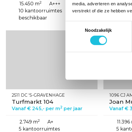
2
15.450 m
A+++
7.349
media, adverteren en analys
10 kantoorruimtes
7 kant
verstrekt of die ze hebben v
beschikbaar
beschi
Toestemmingsselectie
Noodzakelijk
Bekijk
Bekijk
de
de
detail
detail
pagina
pagina
van
van
Turfmarkt
Joan
104
Muyskenw
22
2511 DC 'S-GRAVENHAGE
1096 CJ 
Turfmarkt 104
Joan M
2
Vanaf € 245,- per m
per jaar
Vanaf € 
2
2.749 m
A+
11.396
5 kantoorruimtes
5 kant