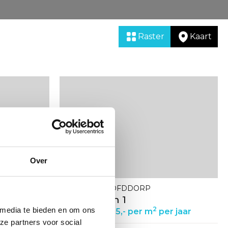
Raster
Kaart
Bekijk
de
detail
pagina
van
Spicalaan
1
Over
2132 JG HOOFDDORP
88
Spicalaan 1
2
 media te bieden en om ons
r jaar
Vanaf € 205,- per m
per jaar
ze partners voor social