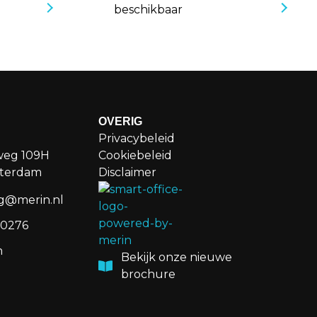
beschikbaar
OVERIG
Privacybeleid
weg 109H
Cookiebeleid
sterdam
Disclaimer
g@merin.nl
20276
n
Bekijk onze nieuwe
brochure