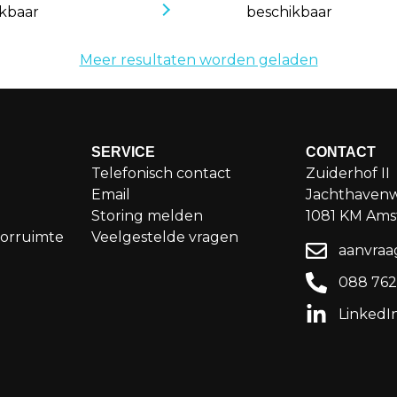
kbaar
beschikbaar
Meer resultaten worden geladen
SERVICE
CONTACT
Telefonisch contact
Zuiderhof II
Email
Jachthaven
Storing melden
1081 KM Am
orruimte
Veelgestelde vragen
aanvraa
088 76
LinkedI