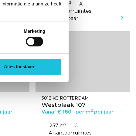
2
11.052 m
A
nformatie die u aan ze heeft
6 kantoorruimtes
beschikbaar
Marketing
Bekijk
de
detail
pagina
van
Alles toestaan
Westblaak
107
3012 KG ROTTERDAM
Westblaak 107
2
 jaar
Vanaf € 180,- per m
per jaar
2
257 m
C
4 kantoorruimtes