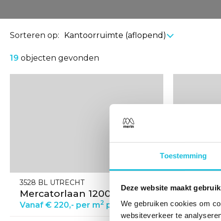
Sorteren op:
19
objecten gevonden
Bekijk
Bekijk
de
de
detail
detail
pagina
pagina
van
van
Mercatorlaan
Hullenber
1200
278
Toestemming
3528 BL UTRECHT
1101 BV 
Deze website maakt gebruik
Mercatorlaan 1200
Hullen
2
We gebruiken cookies om cont
Vanaf € 220,- per m
per jaar
Vanaf € 
websiteverkeer te analyseren