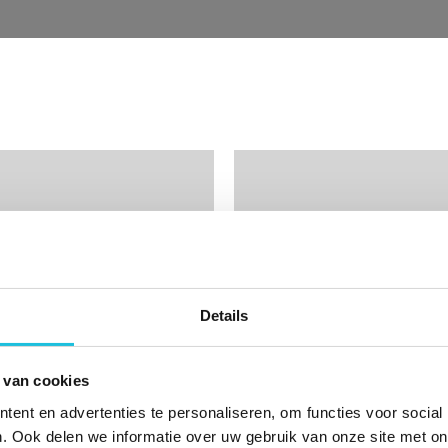
Bekijk
de
detail
pagina
van
gweg
Herikerbergweg
288
Details
AMSTERDAM
1101 CT AMSTERDAM
 van cookies
bergweg 278
Herikerbergweg 2
2
2
ent en advertenties te personaliseren, om functies voor social
205,- per m
per jaar
Vanaf € 255,- per m
pe
. Ook delen we informatie over uw gebruik van onze site met on