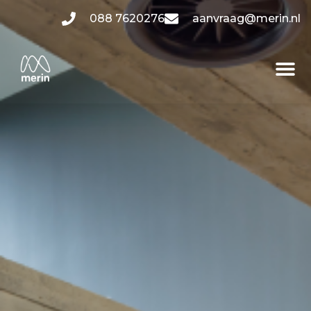
088 7620276
aanvraag@merin.nl