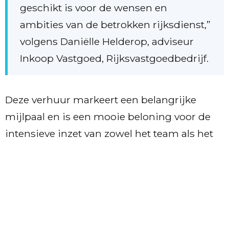
geschikt is voor de wensen en
ambities van de betrokken rijksdienst,”
volgens Daniëlle Helderop, adviseur
Inkoop Vastgoed, Rijksvastgoedbedrijf.
Deze verhuur markeert een belangrijke
mijlpaal en is een mooie beloning voor de
intensieve inzet van zowel het team als het
Rijksvastgoedbedrijf. Wij kijken ernaar uit
om dit markante gebouw een
toekomstbestendige invulling te geven.
Bij deze transactie werd Merin commercieel