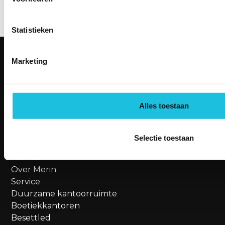
Statistieken
Marketing
KANTOORRUIMTES
Amsterdam
Utrecht
Alles toestaan
Hoofddorp
Den Haag
Bekijk alle locaties
Selectie toestaan
MENU
Aanbod
Over Merin
Service
Duurzame kantoorruimte
Boetiekkantoren
Besettled