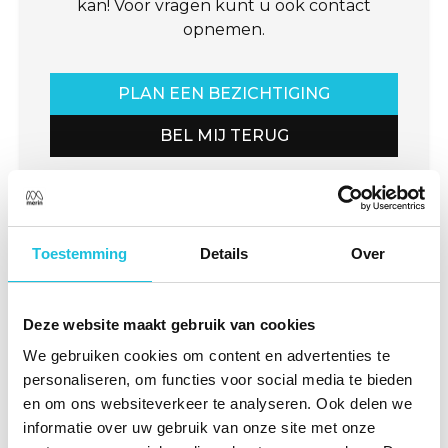
kan! Voor vragen kunt u ook contact
opnemen.
PLAN EEN BEZICHTIGING
BEL MIJ TERUG
Units
Toestemming
Details
Over
Eenheden
Deze website maakt gebruik van cookies
per pagina
We gebruiken cookies om content en advertenties te
personaliseren, om functies voor social media te bieden
Verdieping
Nummer
Media
Omschrij
en om ons websiteverkeer te analyseren. Ook delen we
informatie over uw gebruik van onze site met onze
Eerste
1.1
Circa 59 t