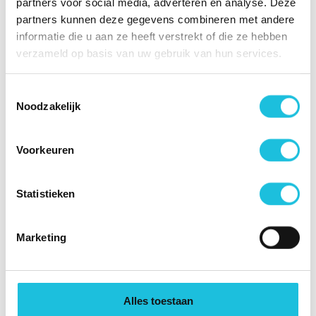
partners voor social media, adverteren en analyse. Deze
verdieping
89
partners kunnen deze gegevens combineren met andere
werkplek
informatie die u aan ze heeft verstrekt of die ze hebben
verzameld op basis van uw gebruik van hun services.
Tweede
2.1
Circa 56 t
verdieping
84
Toestemmingsselectie
werkplek
Noodzakelijk
Toon 1 tot 2 van 2 eenheden
Voorkeuren
Ligging
Statistieken
Marketing
Alles toestaan