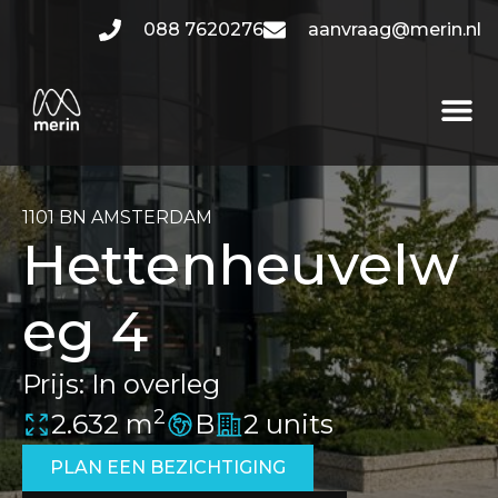
088 7620276
aanvraag@merin.nl
1101 BN AMSTERDAM
Hettenheuvelw
eg 4
Prijs:
In overleg
2
2.632 m
B
2 units
PLAN EEN BEZICHTIGING