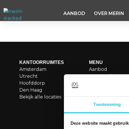
AANBOD
OVER MERIN
Euclideslaan 2.2
KANTOORRUIMTES
MENU
Amsterdam
Aanbod
Utrecht
Over Merin
Hoofddorp
Service
Den Haag
Duurzame kanto
Bekijk alle locaties
Boetiekkantoren
Besettled
Toestemming
Vergaderen
Contact
Deze website maakt gebruik