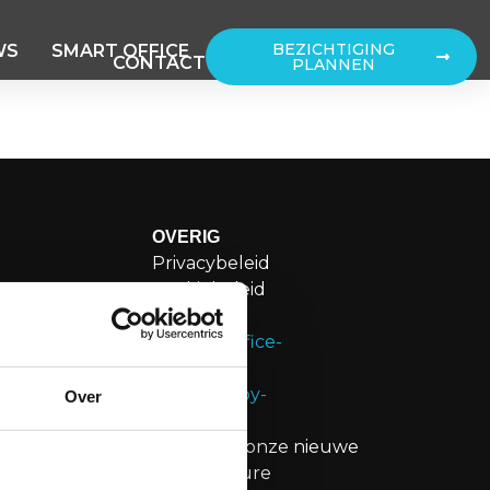
BEZICHTIGING
WS
SMART OFFICE
CONTACT
PLANNEN
OVERIG
Privacybeleid
weg 109H
Cookiebeleid
sterdam
Disclaimer
g@merin.nl
Over
20276
n
Bekijk onze nieuwe
brochure