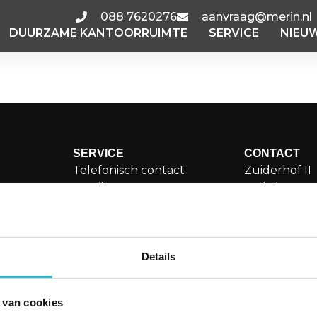
088 7620276
aanvraag@merin.nl
DUURZAME KANTOORRUIMTE
SERVICE
NIEU
B
SERVICE
CONTACT
Telefonisch contact
Zuiderhof II
Email
Jachthaven
Storing melden
1081 KM Am
orruimte
Veelgestelde vragen
aanvraa
Details
088 76
LinkedI
 van cookies