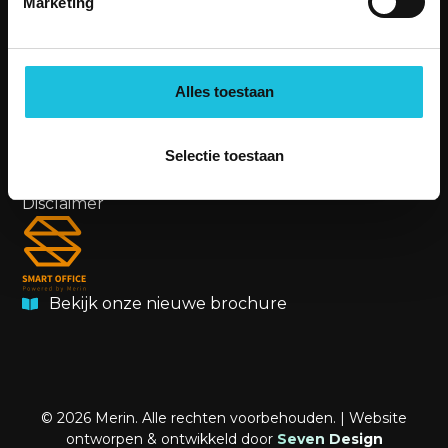
Marketing
aanvraag@merin.nl
088 7620276
Alles toestaan
LinkedIn
OVERIG
Privacybeleid
Selectie toestaan
Cookiebeleid
Disclaimer
Bekijk onze nieuwe brochure
© 2026 Merin. Alle rechten voorbehouden. | Website
ontworpen & ontwikkeld door
Seven Design