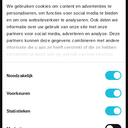
Bekijk alle locaties
We gebruiken cookies om content en advertenties te
MENU
personaliseren, om functies voor social media te bieden
Aanbod
en om ons websiteverkeer te analyseren. Ook delen we
Over Merin
informatie over uw gebruik van onze site met onze
Service
partners voor social media, adverteren en analyse. Deze
Duurzame kantoorruimte
partners kunnen deze gegevens combineren met andere
Boetiekkantoren
informatie die u aan ze heeft verstrekt of die ze hebben
Besettled
verzameld op basis van uw gebruik van hun services.
Vergaderen
Contact
Toestemmingsselectie
SERVICE
Noodzakelijk
Telefonisch contact
Email
Storing melden
Voorkeuren
Veelgestelde vragen
CONTACT
Statistieken
Zuiderhof II
Jachthavenweg 109H
1081 KM Amsterdam