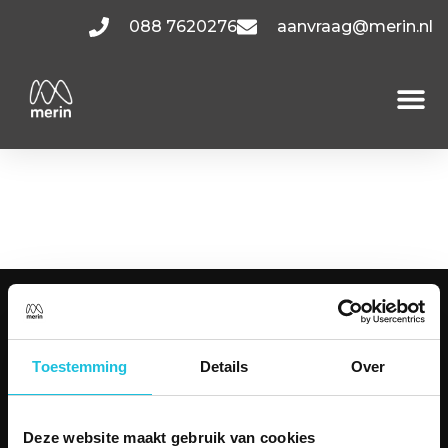
088 7620276
aanvraag@merin.nl
Fluwelen Burgwal
6.1
KANTOORRUIMTES
Amsterdam
Toestemming
Details
Over
Utrecht
Hoofddorp
Den Haag
Deze website maakt gebruik van cookies