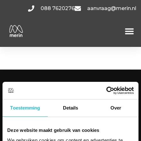
088 7620276
aanvraag@merin.nl
Herikerbergweg 4.2
KANTOORRUIMTES
Amsterdam
Utrecht
Toestemming
Details
Over
Hoofddorp
Den Haag
Bekijk alle locaties
Deze website maakt gebruik van cookies
MENU
We gebruiken cookies om content en advertenties te