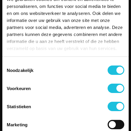
Aanbod
personaliseren, om functies voor social media te bieden
Over Merin
en om ons websiteverkeer te analyseren. Ook delen we
Service
informatie over uw gebruik van onze site met onze
Duurzame kantoorruimte
partners voor social media, adverteren en analyse. Deze
Boetiekkantoren
partners kunnen deze gegevens combineren met andere
Besettled
informatie die u aan ze heeft verstrekt of die ze hebben
Vergaderen
verzameld op basis van uw gebruik van hun services.
Contact
SERVICE
Toestemmingsselectie
Telefonisch contact
Noodzakelijk
Email
Storing melden
Veelgestelde vragen
Voorkeuren
CONTACT
Zuiderhof II
Statistieken
Jachthavenweg 109H
1081 KM Amsterdam
Marketing
aanvraag@merin.nl