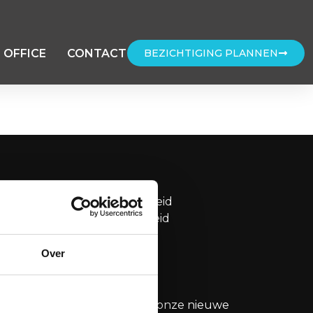
 OFFICE
CONTACT
BEZICHTIGING PLANNEN
OVERIG
Privacybeleid
weg 109H
Cookiebeleid
sterdam
Disclaimer
Over
g@merin.nl
20276
Bekijk onze nieuwe
n