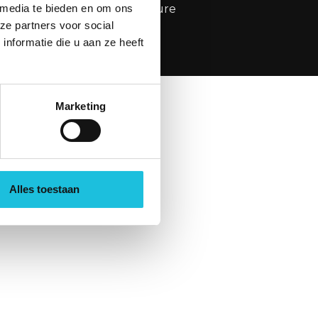
 media te bieden en om ons
brochure
ze partners voor social
nformatie die u aan ze heeft
or
Seven Design
Marketing
Alles toestaan