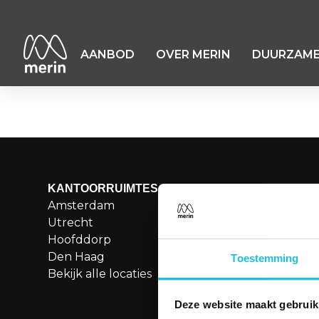
AANBOD
OVER MERIN
DUURZAME
Herikerbergweg 
KANTOORRUIMTES
MENU
Amsterdam
Aanbod
Utrecht
Over Merin
Hoofddorp
Service
Den Haag
Duurzame kanto
Toestemming
Bekijk alle locaties
Boetiekkantoren
Besettled
Deze website maakt gebruik
Vergaderen