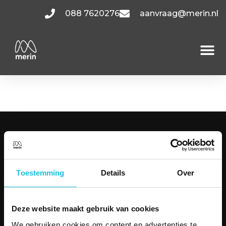
088 7620276
aanvraag@merin.nl
Hogehilweg 0.4
KANTOORRUIMTES
Amsterdam
Utrecht
Toestemming
Details
Over
Hoofddorp
Den Haag
Bekijk alle locaties
Deze website maakt gebruik van cookies
MENU
We gebruiken cookies om content en advertenties te