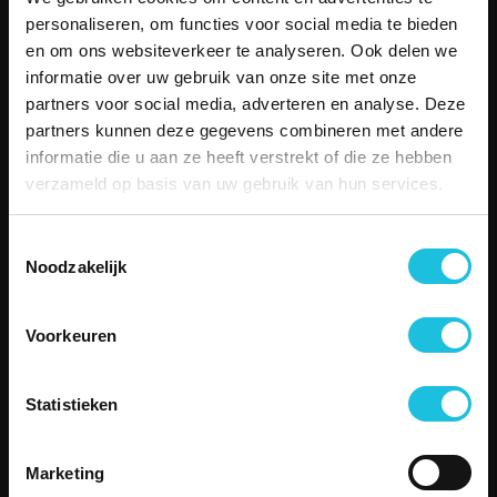
Aanbod
personaliseren, om functies voor social media te bieden
Over Merin
en om ons websiteverkeer te analyseren. Ook delen we
Service
informatie over uw gebruik van onze site met onze
Duurzame kantoorruimte
partners voor social media, adverteren en analyse. Deze
Boetiekkantoren
partners kunnen deze gegevens combineren met andere
Besettled
informatie die u aan ze heeft verstrekt of die ze hebben
Vergaderen
verzameld op basis van uw gebruik van hun services.
Contact
SERVICE
Toestemmingsselectie
Telefonisch contact
Noodzakelijk
Email
Storing melden
Veelgestelde vragen
Voorkeuren
CONTACT
Zuiderhof II
Statistieken
Jachthavenweg 109H
1081 KM Amsterdam
Marketing
aanvraag@merin.nl