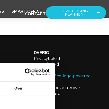
BEZICHTIGING
WS
SMART OFFICE
CONTACT
PLANNEN
OVERIG
Privacybeleid
weg 109H
Cookiebeleid
sterdam
Disclaimer
g@merin.nl
Bekijk onze nieuwe
Over
20276
brochure
n