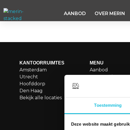
AANBOD
OVER MERIN
Oude Apeldoorn
KANTOORRUIMTES
MENU
Amsterdam
Aanbod
Utrecht
Over Merin
Hoofddorp
Service
Den Haag
Duurzame kanto
Bekijk alle locaties
Boetiekkantoren
Besettled
Toestemming
Vergaderen
Contact
Deze website maakt gebruik