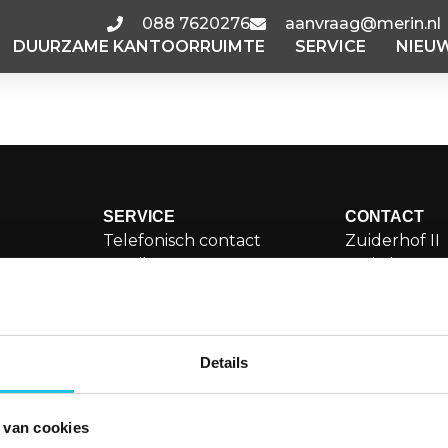
088 7620276
aanvraag@merin.nl
DUURZAME KANTOORRUIMTE
SERVICE
NIEU
seweg A2.04
SERVICE
CONTACT
Telefonisch contact
Zuiderhof II
Email
Jachthaven
Storing melden
1081 KM Am
orruimte
Veelgestelde vragen
aanvraa
Details
088 76
LinkedI
 van cookies