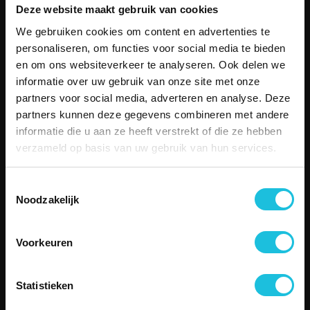
Hoofddorp
Deze website maakt gebruik van cookies
Den Haag
We gebruiken cookies om content en advertenties te
Bekijk alle locaties
personaliseren, om functies voor social media te bieden
MENU
en om ons websiteverkeer te analyseren. Ook delen we
Aanbod
informatie over uw gebruik van onze site met onze
Over Merin
partners voor social media, adverteren en analyse. Deze
Service
partners kunnen deze gegevens combineren met andere
Duurzame kantoorruimte
informatie die u aan ze heeft verstrekt of die ze hebben
Boetiekkantoren
verzameld op basis van uw gebruik van hun services.
Besettled
Vergaderen
Toestemmingsselectie
Contact
Noodzakelijk
SERVICE
Telefonisch contact
Email
Voorkeuren
Storing melden
Veelgestelde vragen
Statistieken
CONTACT
Zuiderhof II