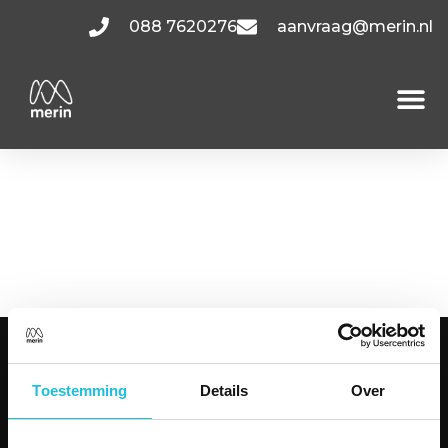
088 7620276
aanvraag@merin.nl
Oude
Apeldoornseweg
A2.07
KANTOORRUIMTES
Toestemming
Details
Over
Amsterdam
Utrecht