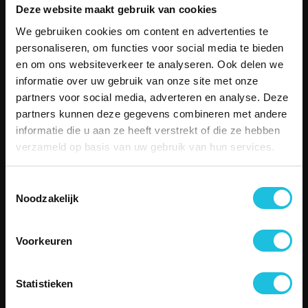
Hoofddorp
Deze website maakt gebruik van cookies
Den Haag
We gebruiken cookies om content en advertenties te
Bekijk alle locaties
personaliseren, om functies voor social media te bieden
MENU
en om ons websiteverkeer te analyseren. Ook delen we
Aanbod
informatie over uw gebruik van onze site met onze
Over Merin
partners voor social media, adverteren en analyse. Deze
Service
partners kunnen deze gegevens combineren met andere
Duurzame kantoorruimte
informatie die u aan ze heeft verstrekt of die ze hebben
Boetiekkantoren
verzameld op basis van uw gebruik van hun services.
Besettled
Vergaderen
Toestemmingsselectie
Contact
Noodzakelijk
SERVICE
Telefonisch contact
Email
Voorkeuren
Storing melden
Veelgestelde vragen
Statistieken
CONTACT
Zuiderhof II