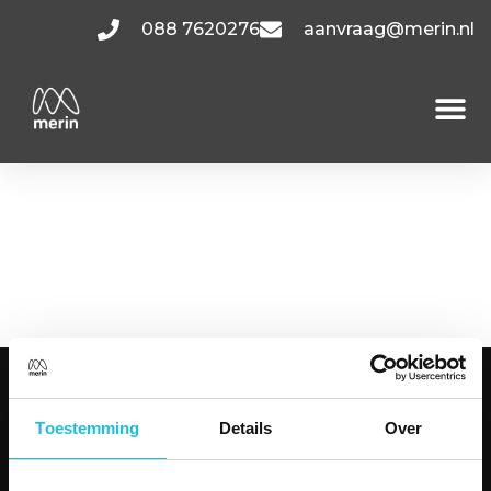
088 7620276
aanvraag@merin.nl
Oude
Apeldoornseweg
A3.04
KANTOORRUIMTES
Toestemming
Details
Over
Amsterdam
Utrecht