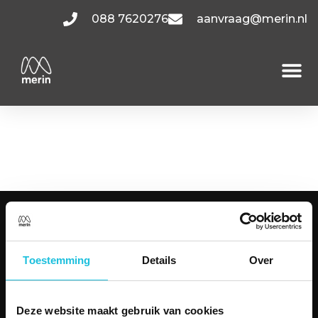
088 7620276
aanvraag@merin.nl
Tupolevlaan
POV1.4.2
KANTOORRUIMTES
Amsterdam
Toestemming
Details
Over
Utrecht
Hoofddorp
Den Haag
Deze website maakt gebruik van cookies