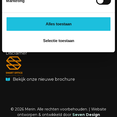
Marketing
aanvraag@merin.nl
088 7620276
Alles toestaan
LinkedIn
OVERIG
Privacybeleid
Selectie toestaan
Cookiebeleid
Disclaimer
Bekijk onze nieuwe brochure
© 2026 Merin. Alle rechten voorbehouden. | Website
ontworpen & ontwikkeld door
Seven Design