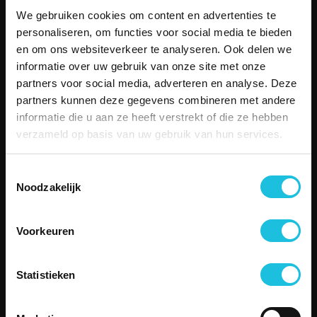
Bekijk alle locaties
We gebruiken cookies om content en advertenties te
MENU
personaliseren, om functies voor social media te bieden
Aanbod
en om ons websiteverkeer te analyseren. Ook delen we
Over Merin
informatie over uw gebruik van onze site met onze
Service
partners voor social media, adverteren en analyse. Deze
Duurzame kantoorruimte
partners kunnen deze gegevens combineren met andere
Boetiekkantoren
informatie die u aan ze heeft verstrekt of die ze hebben
Besettled
verzameld op basis van uw gebruik van hun services.
Vergaderen
Contact
Toestemmingsselectie
SERVICE
Noodzakelijk
Telefonisch contact
Email
Storing melden
Voorkeuren
Veelgestelde vragen
CONTACT
Statistieken
Zuiderhof II
Jachthavenweg 109H
1081 KM Amsterdam