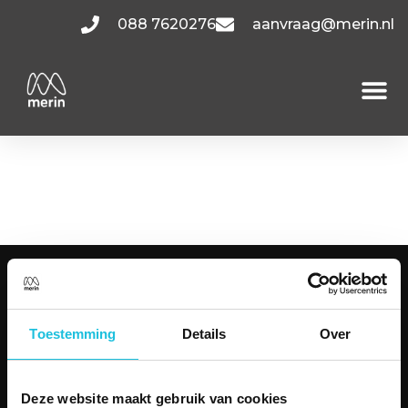
088 7620276
aanvraag@merin.nl
Tupolevlaan
POV1.4.3
KANTOORRUIMTES
Amsterdam
Toestemming
Details
Over
Utrecht
Hoofddorp
Den Haag
Deze website maakt gebruik van cookies