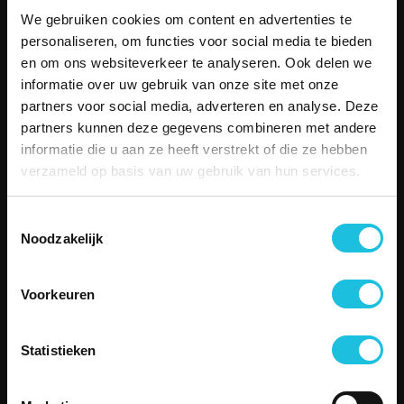
Bekijk alle locaties
We gebruiken cookies om content en advertenties te
MENU
personaliseren, om functies voor social media te bieden
Aanbod
en om ons websiteverkeer te analyseren. Ook delen we
Over Merin
informatie over uw gebruik van onze site met onze
Service
partners voor social media, adverteren en analyse. Deze
Duurzame kantoorruimte
partners kunnen deze gegevens combineren met andere
Boetiekkantoren
informatie die u aan ze heeft verstrekt of die ze hebben
Besettled
verzameld op basis van uw gebruik van hun services.
Vergaderen
Contact
Toestemmingsselectie
SERVICE
Noodzakelijk
Telefonisch contact
Email
Storing melden
Voorkeuren
Veelgestelde vragen
CONTACT
Statistieken
Zuiderhof II
Jachthavenweg 109H
1081 KM Amsterdam