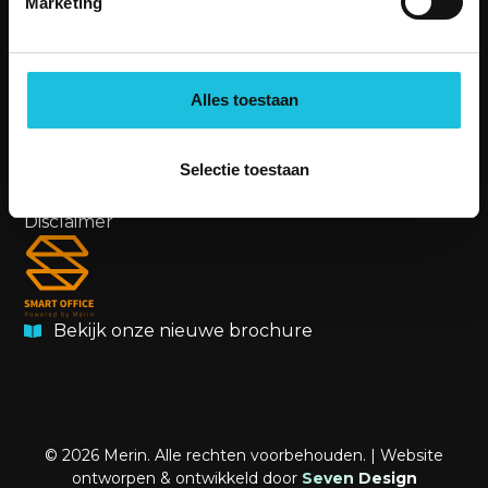
Marketing
aanvraag@merin.nl
088 7620276
Alles toestaan
LinkedIn
OVERIG
Privacybeleid
Selectie toestaan
Cookiebeleid
Disclaimer
Bekijk onze nieuwe brochure
© 2026 Merin. Alle rechten voorbehouden. | Website
ontworpen & ontwikkeld door
Seven Design