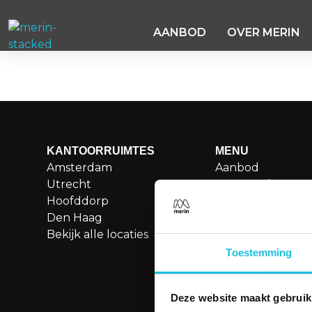
AANBOD
OVER MERIN
Turfmarkt 2.1
KANTOORRUIMTES
MENU
Amsterdam
Aanbod
Utrecht
Over Merin
Hoofddorp
Service
Den Haag
Duurzame kanto
Bekijk alle locaties
Boetiekkantoren
Besettled
Toestemming
Vergaderen
Contact
Deze website maakt gebruik