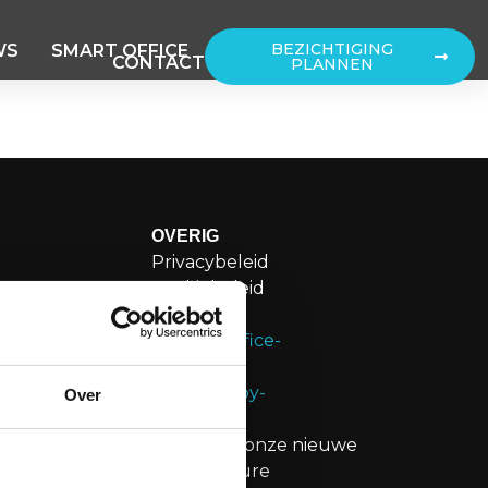
BEZICHTIGING
WS
SMART OFFICE
CONTACT
PLANNEN
OVERIG
Privacybeleid
weg 109H
Cookiebeleid
sterdam
Disclaimer
g@merin.nl
Over
20276
n
Bekijk onze nieuwe
brochure