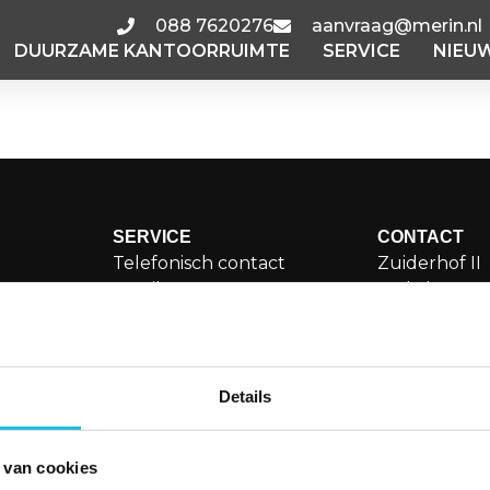
088 7620276
aanvraag@merin.nl
DUURZAME KANTOORRUIMTE
SERVICE
NIEU
SERVICE
CONTACT
Telefonisch contact
Zuiderhof II
Email
Jachthaven
Storing melden
1081 KM Am
orruimte
Veelgestelde vragen
aanvraa
Details
088 76
LinkedI
 van cookies