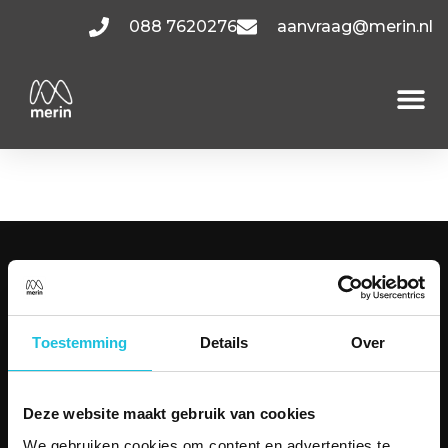
088 7620276
aanvraag@merin.nl
Wisselwerking BG.1
KANTOORRUIMTES
Amsterdam
Utrecht
Toestemming
Details
Over
Hoofddorp
Den Haag
Bekijk alle locaties
Deze website maakt gebruik van cookies
MENU
We gebruiken cookies om content en advertenties te