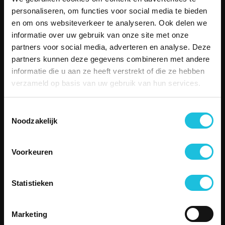
Aanbod
personaliseren, om functies voor social media te bieden
Over Merin
en om ons websiteverkeer te analyseren. Ook delen we
Service
informatie over uw gebruik van onze site met onze
Duurzame kantoorruimte
partners voor social media, adverteren en analyse. Deze
Boetiekkantoren
partners kunnen deze gegevens combineren met andere
Besettled
informatie die u aan ze heeft verstrekt of die ze hebben
Vergaderen
verzameld op basis van uw gebruik van hun services.
Contact
SERVICE
Toestemmingsselectie
Telefonisch contact
Noodzakelijk
Email
Storing melden
Veelgestelde vragen
Voorkeuren
CONTACT
Zuiderhof II
Statistieken
Jachthavenweg 109H
1081 KM Amsterdam
Marketing
aanvraag@merin.nl