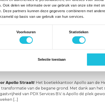
olledig verhuurd aan de Staat der Nederlanden – op w
. Ook delen we informatie over uw gebruik van onze site met on
omst gesloten met de Staat der Nederlanden voor het
e. Deze partners kunnen deze gegevens combineren met andere i
rder wordt het gebouw verduurzaamd naar een energiel
erzameld op basis van uw gebruik van hun services.
verder uit
Voorkeuren
Statistieken
𝘀𝘁𝗲𝗿𝗱𝗮𝗺 – 𝗪𝗲𝗹𝗸𝗼𝗺 𝗶𝗻 𝗚𝗮𝘂𝗱𝗶! Frame Offices breidt v
ent Frame Offices in september 2025 een gloednieuwe 
ige, full‑servicekantoren en werkplekken, geheel volg
ltaat van een krachtige samenwerking […]
Selectie toestaan
o afgerond
𝗲𝗸𝗸𝗮𝗻𝘁𝗼𝗼𝗿 𝗔𝗽𝗼𝗹𝗹𝗼 𝗦𝘁𝗿𝗮𝗮𝗹𝘁! Het boetiekkantoor Ap
e transformatie van de begane grond. Met dank aan het s
 gastvrijheid van PDX Services B.V. is Apollo dé plek 
weken […]