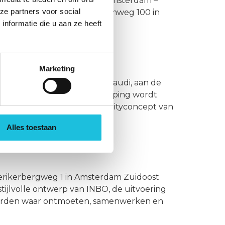
eg naar energielabel A++ Amsterdam –
ze partners voor social
 kantoorgebouw aan de Atoomweg 100 in
nformatie die u aan ze heeft
abel A++. […]
Marketing
erder uit in Amsterdam. In het gebouw Gaudi, aan de
locatie. Op de zesde verdieping wordt
ens het kenmerkende hospitalityconcept van
Alles toestaan
ollo aan de Herikerbergweg 1 in Amsterdam Zuidoost
tijlvolle ontwerp van INBO, de uitvoering
geworden waar ontmoeten, samenwerken en