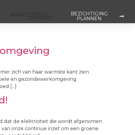
BEZICHTIGING
S
SMART OFFICE
CONTACT
PLANNEN
oromgeving
mer zich van haar warmste kant zien.
rtabele en gezondewerkomgeving
oed […]
d!
d dat de elektriciteit die wordt afgenomen
ng van onze continue inzet om een groene