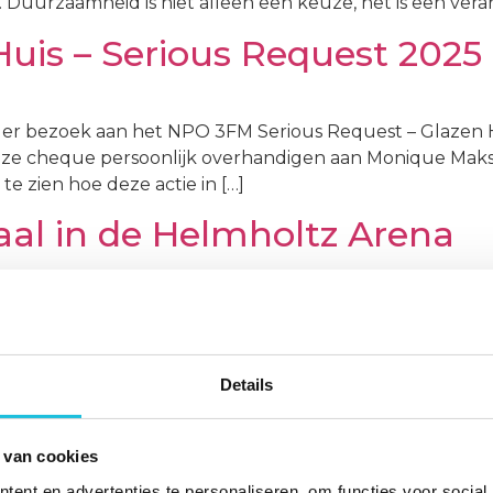
 Duurzaamheid is niet alleen een keuze, het is een vera
Huis – Serious Request 2025
der bezoek aan het NPO 3FM Serious Request – Glazen H
ze cheque persoonlijk overhandigen aan Monique Maks, 
 zien hoe deze actie in […]
paal in de Helmholtz Arena
rige maand vierde Ajax zijn 125-jarig bestaan. Hoe bijzon
eerste Ajax-stadion? Dat stadion stond zo’n 90 jaar gel
, gelegen in het bruisende Amsterdam Oost in stadsde
Details
mweg volledig verhuurd
 van cookies
ent en advertenties te personaliseren, om functies voor social