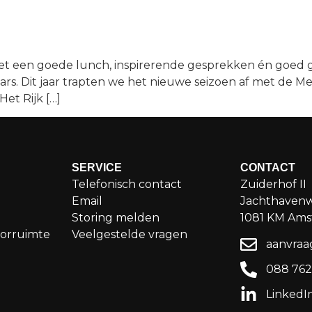
met een goede lunch, inspirerende gesprekken én goed g
ars. Dit jaar trapten we het nieuwe seizoen af met de M
et Rijk […]
SERVICE
CONTACT
Telefonisch contact
Zuiderhof II
Email
Jachthaven
Storing melden
1081 KM Am
orruimte
Veelgestelde vragen
aanvraa
088 76
LinkedI