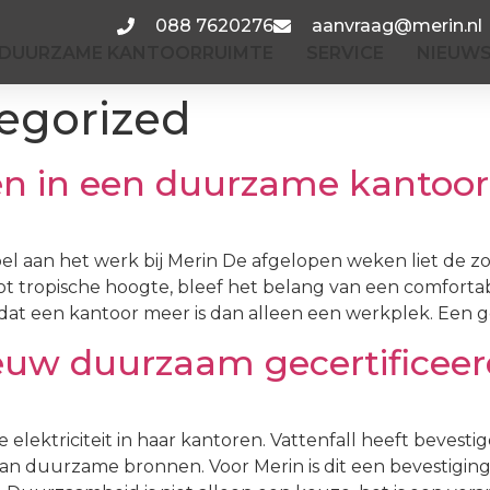
088 7620276
aanvraag@merin.nl
DUURZAME KANTOORRUIMTE
SERVICE
NIEUW
egorized
en in een duurzame kanto
 aan het werk bij Merin De afgelopen weken liet de zo
tot tropische hoogte, bleef het belang van een comfo
dat een kantoor meer is dan alleen een werkplek. Een g
euw duurzaam gecertificeer
lektriciteit in haar kantoren. Vattenfall heeft bevestig
 van duurzame bronnen. Voor Merin is dit een bevestigi