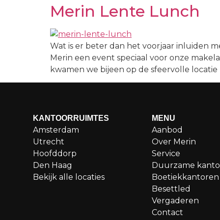
Merin Lente Lunch
Wat is er beter dan het voorjaar inluiden 
Merin een event speciaal voor onze makela
kwamen we bijeen op de sfeervolle locatie H
KANTOORRUIMTES
MENU
Amsterdam
Aanbod
Utrecht
Over Merin
Hoofddorp
Service
Den Haag
Duurzame kanto
Bekijk alle locaties
Boetiekkantoren
Besettled
Vergaderen
Contact