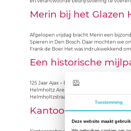
en verantwoorde bedrijfsvoering te voeren.
Merin bij het Glazen 
Afgelopen vrijdag bracht Merin een bijzon
Spieren in Den Bosch. Daar mochten we on
Frank de Boer Het was indrukwekkend om te
Een historische mijl
125 Jaar Ajax – Een historische mijlpaal Vo
Helmholtz Arena is vernoemd naar het aller
Helmholtzstraat in Amsterdam! Het gebouw
Toestemming
Kantoorgebouw Atoo
Deze website maakt gebruik
We gebruiken cookies om cont