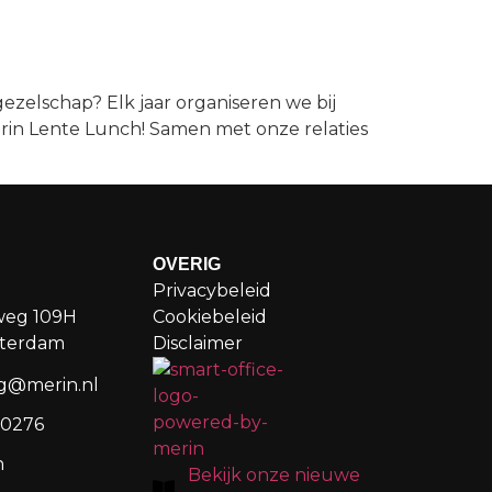
ezelschap? Elk jaar organiseren we bij
erin Lente Lunch! Samen met onze relaties
OVERIG
Privacybeleid
weg 109H
Cookiebeleid
sterdam
Disclaimer
g@merin.nl
20276
n
Bekijk onze nieuwe