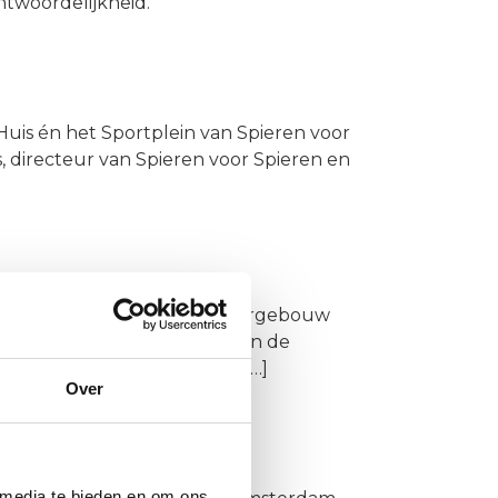
ntwoordelijkheid.
uis én het Sportplein van Spieren voor
directeur van Spieren voor Spieren en
der is het dat het Merin kantoorgebouw
eden op precies deze plek, aan de
el Watergraafsmeer, ademt […]
Over
 media te bieden en om ons