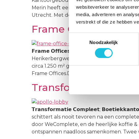
Kantoorgebouw Atoomweg 100 in Utrecht v
websiteverkeer te analyseren
Merin heeft een langjarige huurovereenk
media, adverteren en analys
Utrecht. Met de komst van de nieuwe huu
verstrekt of die ze hebben v
Frame Offices breidt 
Toestemmingsselectie
Noodzakelijk
𝗙𝗿𝗮𝗺𝗲 𝗢𝗳𝗳𝗶𝗰𝗲𝘀 𝗯𝗿𝗲𝗶𝗱𝘁 𝘂𝗶𝘁 𝗶𝗻 𝗔
Herikerbergweg in Amsterdam-Zuidoost, op
circa 1.250 m² gerealiseerd aan hoogwaard
Frame Offices.Deze uitbreiding is het resu
Transformatie Apoll
𝗧𝗿𝗮𝗻𝘀𝗳𝗼𝗿𝗺𝗮𝘁𝗶𝗲 𝗖𝗼𝗺𝗽𝗹𝗲𝗲𝘁; 𝗕𝗼𝗲𝘁
schittert als nooit tevoren na een complet
door WeComplete, en de heerlijke koffie &
ontspannen naadloos samenkomen. Twee 